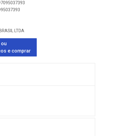
897095037393
7095037393
BRASIL LTDA
 ou
ços e comprar