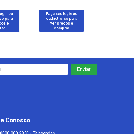
login ou
Faça seu login ou
Faça seu log
se para
cadastre-se para
cadastre-se 
ços e
ver preços e
ver preços
rar
comprar
comprar
le Conosco
0800 000 2950 - Televendas