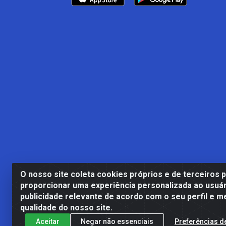
O nosso site coleta cookies próprios e de terceiros 
proporcionar uma experiência personalizada ao usuár
publicidade relevante de acordo com o seu perfil e m
Casa Cardão LTDA - Av. Amara
qualidade do nosso site.
Aceitar
Negar não essenciais
Preferências d