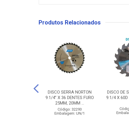
Produtos Relacionados
E SERRA MAKITA
DISCO SERRA NORTON
DISCO DE 
40D X F25 D-74055
9.1/4” X 36 DENTES FURO
9.1/4 X 60D
25MM, 20MM ...
digo: 29669
Códig
Código: 32293
alagem: UN/1
Embala
Embalagem: UN/1