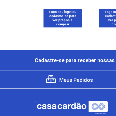
 seu login ou
Faça seu login ou
Faça se
astre-se para
cadastre-se para
cadast
er preços e
ver preços e
ver 
comprar
comprar
co
Cadastre-se para receber nossas 
Meus Pedidos