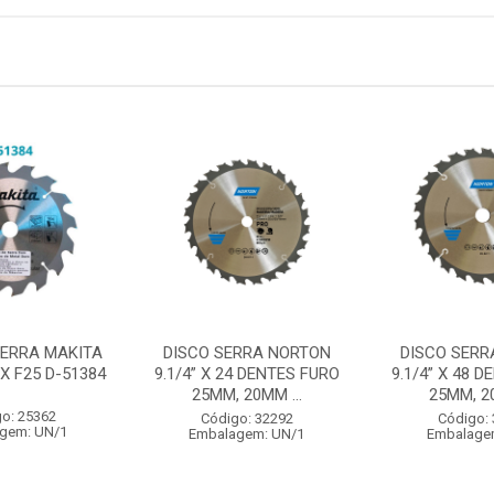
SERRA MAKITA
DISCO SERRA NORTON
DISCO SERR
 X F25 D-51384
9.1/4” X 24 DENTES FURO
9.1/4” X 48 
25MM, 20MM ...
25MM, 20
o: 25362
Código: 32292
Código:
gem: UN/1
Embalagem: UN/1
Embalage