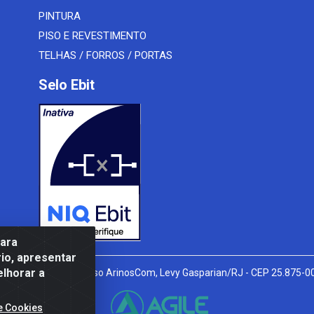
PINTURA
PISO E REVESTIMENTO
TELHAS / FORROS / PORTAS
Selo Ebit
para
io, apresentar
elhorar a
l Peixoto, 910 - Afonso ArinosCom, Levy Gasparian/RJ - CEP 25.875-
e Cookies