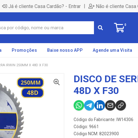
|
Já é cliente Casa Cardão? - Entrar
Não é cliente Casa 
0
a
Promoções
Baixe nosso APP
Agende uma Visita
RRA IRWIN 250MM X 48D X F30
DISCO DE SE
48D X F30
Código do Fabricante: IW14306
Código: 9661
Código NCM: 82023900