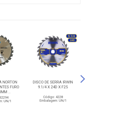
A NORTON
DISCO DE SERRA IRWIN
DISCO DE SERR
DENTES FURO
9.1/4 X 24D X F25
9.1/4 X 40D X F2
MM ...
Código: 4228
Código: 29
 32294
Embalagem: UN/1
Embalagem: 
m: UN/1