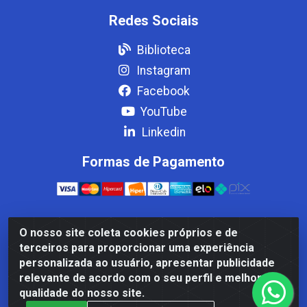
Redes Sociais
Biblioteca
Instagram
Facebook
YouTube
Linkedin
Formas de Pagamento
O nosso site coleta cookies próprios e de
Casa Cardão LTDA - Av. Amaral Peixoto, 910 - Afonso
terceiros para proporcionar uma experiência
ArinosCom, Levy Gasparian/RJ - CEP 25.875-000 - CNPJ
personalizada ao usuário, apresentar publicidade
32.287.542/0001-83
relevante de acordo com o seu perfil e melhorar a
qualidade do nosso site.