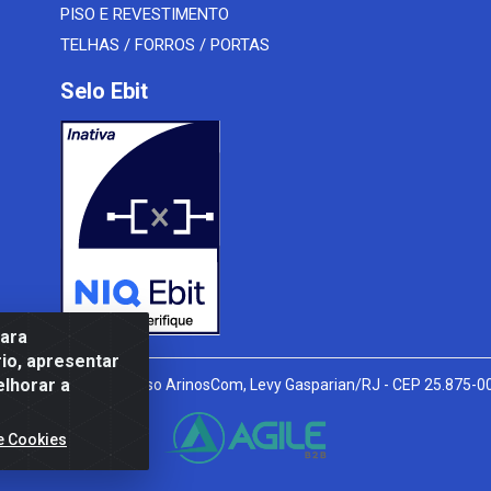
PISO E REVESTIMENTO
TELHAS / FORROS / PORTAS
Selo Ebit
para
io, apresentar
elhorar a
l Peixoto, 910 - Afonso ArinosCom, Levy Gasparian/RJ - CEP 25.875-
e Cookies