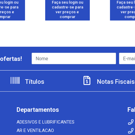
u login ou
Faça seu login ou
Faça seu 
re-se para
cadastre-se para
cadastre-
preços e
ver preços e
ver pre
mprar
comprar
comp
ofertas!
Títulos
Notas Fiscais
Departamentos
Fa
ADESIVOS E LUBRIFICANTES
AR E VENTILACAO