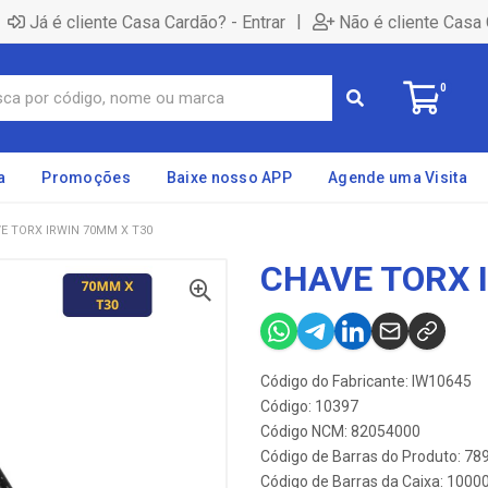
|
Já é cliente Casa Cardão? - Entrar
Não é cliente Casa 
0
a
Promoções
Baixe nosso APP
Agende uma Visita
E TORX IRWIN 70MM X T30
CHAVE TORX 
Código do Fabricante: IW10645
Código: 10397
Código NCM: 82054000
Código de Barras do Produto: 7
Código de Barras da Caixa: 100