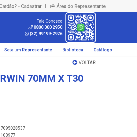
|
Cardão? - Cadastrar
Área do Representante
Fale Conosco
0800 000 2950
(32) 99199-2926
Seja um Representante
Biblioteca
Catálogo
VOLTAR
IRWIN 70MM X T30
897095028537
00103977