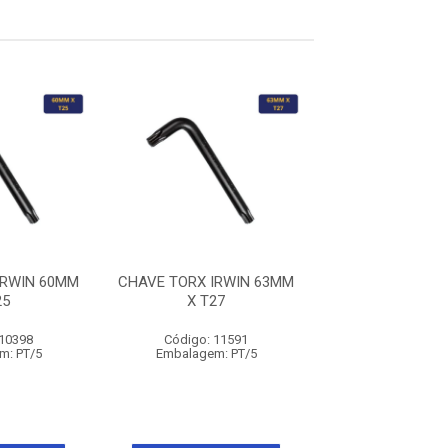
IRWIN 60MM
CHAVE TORX IRWIN 63MM
CHAVE TORX 
25
X T27
108MM X 
 10398
Código: 11591
Código: 10
m: PT/5
Embalagem: PT/5
Embalagem: 