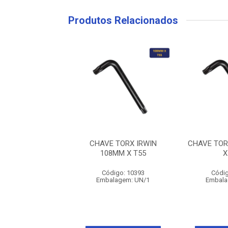
Produtos Relacionados
ORX IRWIN 63MM
CHAVE TORX IRWIN
CHAVE TOR
X T27
108MM X T55
X
digo: 11591
Código: 10393
Códig
alagem: PT/5
Embalagem: UN/1
Embala