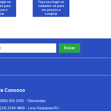
login ou
Faça seu login ou
Faça seu log
se para
cadastre-se para
cadastre-se 
ços e
ver preços e
ver preços
rar
comprar
comprar
le Conosco
0800 000 2950 - Televendas
(24) 2244-4800 - Levy Gasparian/RJ