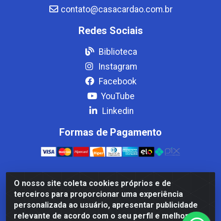
contato@casacardao.com.br
Redes Sociais
Biblioteca
Instagram
Facebook
YouTube
Linkedin
Formas de Pagamento
O nosso site coleta cookies próprios e de
Casa Cardão LTDA - Av. Amaral Peixoto, 910 - Afonso
terceiros para proporcionar uma experiência
ArinosCom, Levy Gasparian/RJ - CEP 25.875-000 - CNPJ
personalizada ao usuário, apresentar publicidade
32.287.542/0001-83
relevante de acordo com o seu perfil e melhorar a