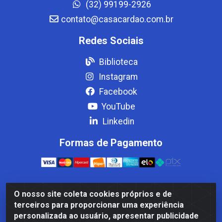
(32) 99199-2926
contato@casacardao.com.br
Redes Sociais
Biblioteca
Instagram
Facebook
YouTube
Linkedin
Formas de Pagamento
O nosso site coleta cookies próprios e de
Casa Cardão LTDA - Av. Amaral Peixoto, 910 - Afonso
terceiros para proporcionar uma experiência
ArinosCom, Levy Gasparian/RJ - CEP 25.875-000 - CNPJ
personalizada ao usuário, apresentar publicidade
32.287.542/0001-83