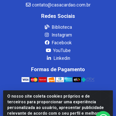
contato@casacardao.com.br
Redes Sociais
Biblioteca
Instagram
Facebook
YouTube
Linkedin
Formas de Pagamento
O nosso site coleta cookies próprios e de
Casa Cardão LTDA - Av. Amaral Peixoto, 910 - Afonso
terceiros para proporcionar uma experiência
ArinosCom, Levy Gasparian/RJ - CEP 25.875-000 - CNPJ
personalizada ao usuário, apresentar publicidade
32.287.542/0001-83
relevante de acordo com o seu perfil e melhorar a