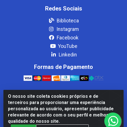
Redes Sociais
Biblioteca
Instagram
Facebook
YouTube
Linkedin
Formas de Pagamento
O nosso site coleta cookies próprios e de
Casa Cardão LTDA - Av. Amaral Peixoto, 910 - Afonso
terceiros para proporcionar uma experiência
ArinosCom, Levy Gasparian/RJ - CEP 25.875-000 - CNPJ
personalizada ao usuário, apresentar publicidade
32.287.542/0001-83
relevante de acordo com o seu perfil e melhorar a
qualidade do nosso site.