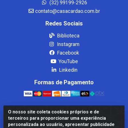
(32) 99199-2926
contato@casacardao.com.br
Redes Sociais
Biblioteca
Instagram
Facebook
YouTube
Linkedin
Formas de Pagamento
O nosso site coleta cookies próprios e de
Casa Cardão LTDA - Av. Amaral Peixoto, 910 - Afonso
terceiros para proporcionar uma experiência
ArinosCom, Levy Gasparian/RJ - CEP 25.875-000 - CNPJ
personalizada ao usuário, apresentar publicidade
32.287.542/0001-83