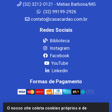
(32) 3212-0121 - Matias Barbosa/MG
(32) 99199-2926
contato@casacardao.com.br
Redes Sociais
Biblioteca
Instagram
Facebook
YouTube
Linkedin
Formas de Pagamento
O nosso site coleta cookies próprios e de
Casa Cardão LTDA - Av. Amaral Peixoto, 910 - Afonso