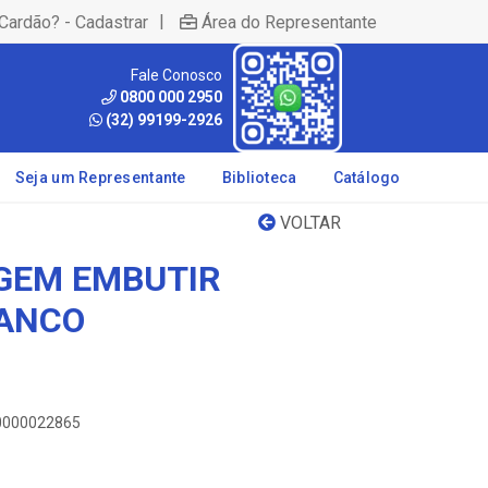
|
Cardão? - Cadastrar
Área do Representante
Fale Conosco
0800 000 2950
(32) 99199-2926
Seja um Representante
Biblioteca
Catálogo
VOLTAR
GEM EMBUTIR
ANCO
00000022865