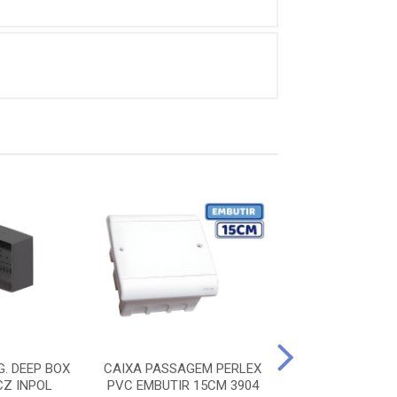
. DEEP BOX
CAIXA PASSAGEM PERLEX
CAIXA MULTIP
CZ INPOL
PVC EMBUTIR 15CM 3904
INSPECAO OU P