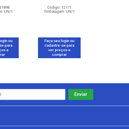
COM TAMPA ROMA
 31898
Código: 12171
Código: 26
m: UN/1
Embalagem: UN/1
Embalagem: 
login ou
Faça seu login ou
Faça seu log
se para
cadastre-se para
cadastre-se 
ços e
ver preços e
ver preços
rar
comprar
comprar