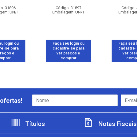
o: 31896
Código: 31897
Código:
gem: UN/1
Embalagem: UN/1
Embalage
u login ou
Faça seu login ou
Faça seu 
re-se para
cadastre-se para
cadastre-
preços e
ver preços e
ver pre
mprar
comprar
comp
ofertas!
Títulos
Notas Fiscais