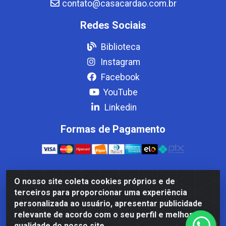
contato@casacardao.com.br
Redes Sociais
Biblioteca
Instagram
Facebook
YouTube
Linkedin
Formas de Pagamento
O nosso site coleta cookies próprios e de
Casa Cardão LTDA - Av. Amaral Peixoto, 910 - Afonso
terceiros para proporcionar uma experiência
ArinosCom, Levy Gasparian/RJ - CEP 25.875-000 - CNPJ
personalizada ao usuário, apresentar publicidade
32.287.542/0001-83
relevante de acordo com o seu perfil e melhorar a
qualidade do nosso site.