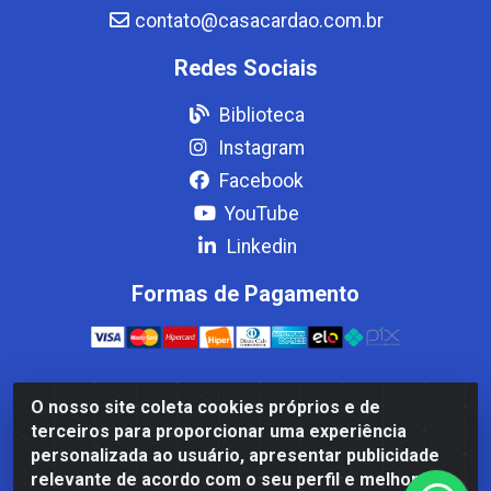
contato@casacardao.com.br
Redes Sociais
Biblioteca
Instagram
Facebook
YouTube
Linkedin
Formas de Pagamento
O nosso site coleta cookies próprios e de
Casa Cardão LTDA - Av. Amaral Peixoto, 910 - Afonso
terceiros para proporcionar uma experiência
ArinosCom, Levy Gasparian/RJ - CEP 25.875-000 - CNPJ
personalizada ao usuário, apresentar publicidade
32.287.542/0001-83
relevante de acordo com o seu perfil e melhorar a