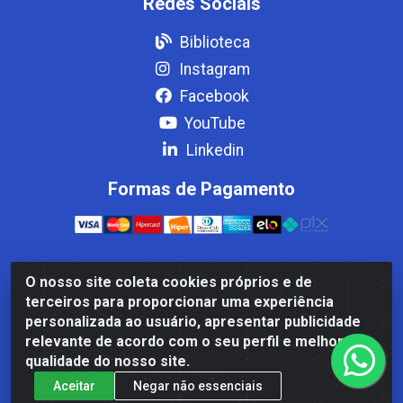
Redes Sociais
Biblioteca
Instagram
Facebook
YouTube
Linkedin
Formas de Pagamento
O nosso site coleta cookies próprios e de
Casa Cardão LTDA - Av. Amaral Peixoto, 910 - Afonso
terceiros para proporcionar uma experiência
ArinosCom, Levy Gasparian/RJ - CEP 25.875-000 - CNPJ
personalizada ao usuário, apresentar publicidade
32.287.542/0001-83
relevante de acordo com o seu perfil e melhorar a
qualidade do nosso site.
Aceitar
Negar não essenciais