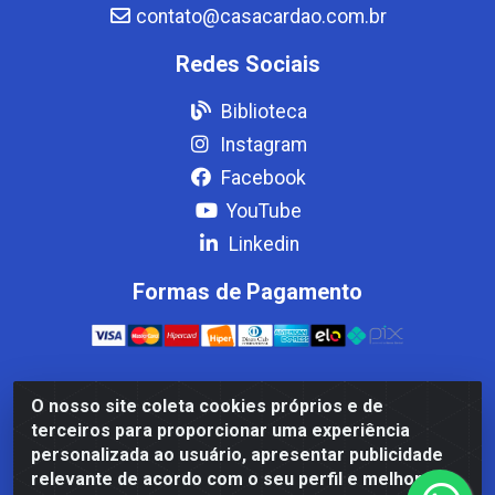
contato@casacardao.com.br
Redes Sociais
Biblioteca
Instagram
Facebook
YouTube
Linkedin
Formas de Pagamento
O nosso site coleta cookies próprios e de
Casa Cardão LTDA - Av. Amaral Peixoto, 910 - Afonso
terceiros para proporcionar uma experiência
ArinosCom, Levy Gasparian/RJ - CEP 25.875-000 - CNPJ
personalizada ao usuário, apresentar publicidade
32.287.542/0001-83
relevante de acordo com o seu perfil e melhorar a