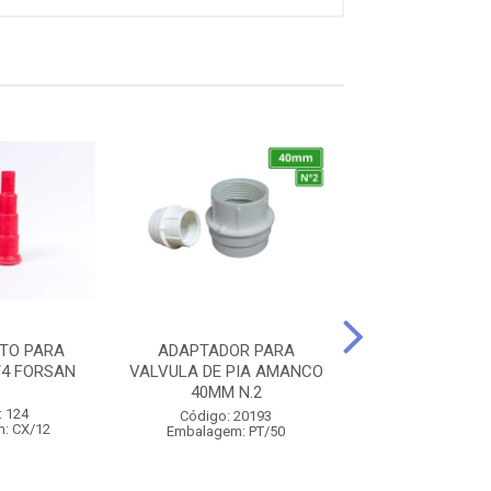
TO PARA
ADAPTADOR PARA
QUEBRA JATO
/4 FORSAN
VALVULA DE PIA AMANCO
TORNEIRA 1/2
40MM N.2
: 124
Código: 1
Código: 20193
: CX/12
Embalagem: 
Embalagem: PT/50