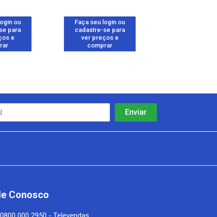
login ou
Faça seu login ou
Faça seu log
se para
cadastre-se para
cadastre-se 
ços e
ver preços e
ver preços
rar
comprar
comprar
le Conosco
0800 000 2950 - Televendas