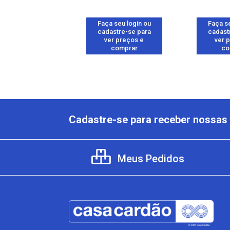
 seu login ou
Faça seu login ou
Faça se
astre-se para
cadastre-se para
cadast
er preços e
ver preços e
ver 
comprar
comprar
co
Cadastre-se para receber nossas 
Meus Pedidos