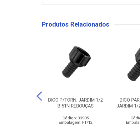
Produtos Relacionados
RA JATO PARA
BICO P/TORN. JARDIM 1/2
BICO PA
RA 1/2 FORSAN
BI51N REBOUÇAS
JARDIM 1/
ódigo: 123
Código: 33905
Códi
lagem: PT/12
Embalagem: PT/12
Embala