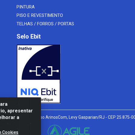
PINTURA
PISO E REVESTIMENTO
TELHAS / FORROS / PORTAS
Selo Ebit
para
io, apresentar
elhorar a
l Peixoto, 910 - Afonso ArinosCom, Levy Gasparian/RJ - CEP 25.875-
e Cookies