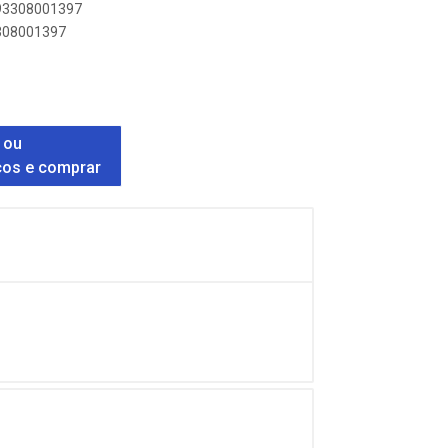
893308001397
3308001397
 ou
ços e comprar