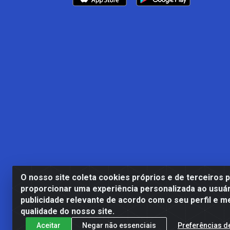
O nosso site coleta cookies próprios e de terceiros 
proporcionar uma experiência personalizada ao usuár
publicidade relevante de acordo com o seu perfil e m
Casa Cardão LTDA - Av. Amara
qualidade do nosso site.
Aceitar
Negar não essenciais
Preferências d