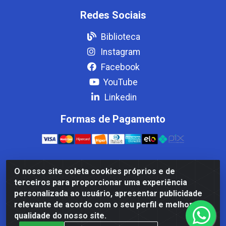
Redes Sociais
Biblioteca
Instagram
Facebook
YouTube
Linkedin
Formas de Pagamento
O nosso site coleta cookies próprios e de
Casa Cardão LTDA - Av. Amaral Peixoto, 910 - Afonso
terceiros para proporcionar uma experiência
ArinosCom, Levy Gasparian/RJ - CEP 25.875-000 - CNPJ
personalizada ao usuário, apresentar publicidade
32.287.542/0001-83
relevante de acordo com o seu perfil e melhorar a
qualidade do nosso site.