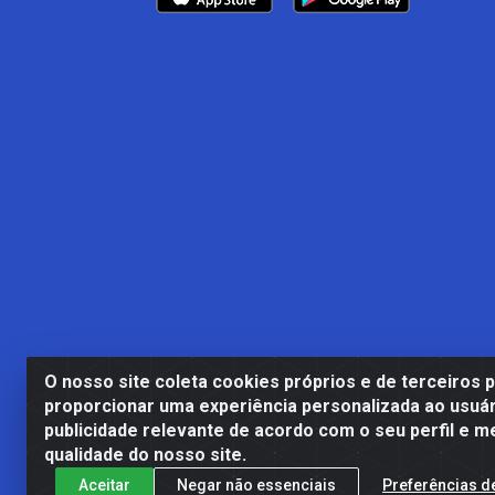
O nosso site coleta cookies próprios e de terceiros 
proporcionar uma experiência personalizada ao usuár
publicidade relevante de acordo com o seu perfil e m
Casa Cardão LTDA - Av. Amara
qualidade do nosso site.
Aceitar
Negar não essenciais
Preferências d