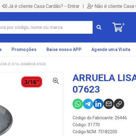
|
Já é cliente Casa Cardão? - Entrar
Não é cliente Casa 
0
a
Promoções
Baixe nosso APP
Agende uma Visita
LISA ZI 3/16 JOMARCA 07623
ARRUELA LISA
07623
Código do Fabricante: 26446
Código: 31770
Código NCM: 73182200