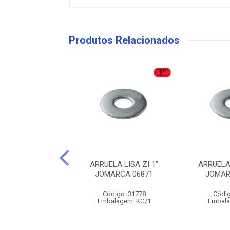
Produtos Relacionados
LA LISA ZI 3/8
ARRUELA LISA ZI 1”
ARRUELA 
ARCA 07679
JOMARCA 06871
JOMAR
digo: 31773
Código: 31778
Códig
alagem: KG/1
Embalagem: KG/1
Embala