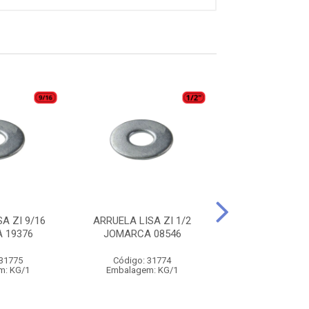
A ZI 9/16
ARRUELA LISA ZI 1/2
ARRUELA LISA 
 19376
JOMARCA 08546
JOMARCA 0
 31775
Código: 31774
Código: 31
m: KG/1
Embalagem: KG/1
Embalagem: 