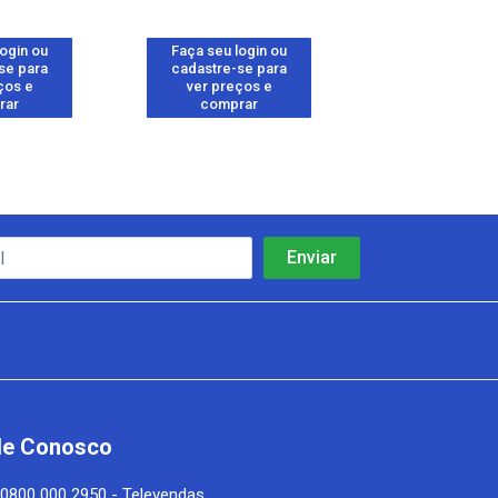
login ou
Faça seu login ou
Faça seu log
se para
cadastre-se para
cadastre-se 
ços e
ver preços e
ver preços
rar
comprar
comprar
le Conosco
0800 000 2950 - Televendas