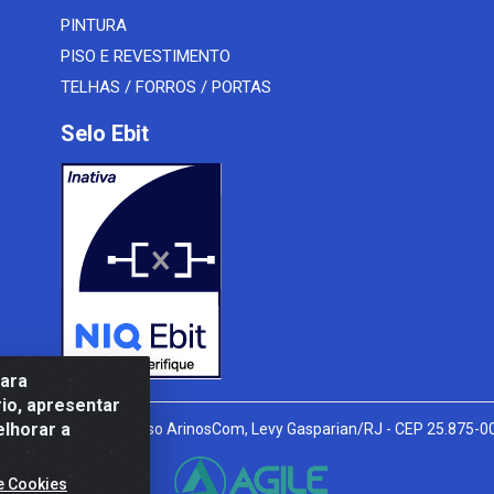
PINTURA
PISO E REVESTIMENTO
TELHAS / FORROS / PORTAS
Selo Ebit
para
io, apresentar
elhorar a
l Peixoto, 910 - Afonso ArinosCom, Levy Gasparian/RJ - CEP 25.875-
e Cookies