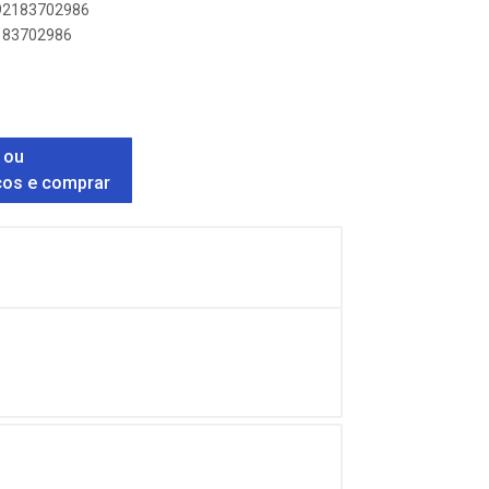
892183702986
2183702986
 ou
ços e comprar