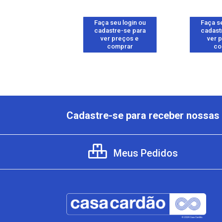
 seu login ou
Faça seu login ou
Faça se
astre-se para
cadastre-se para
cadast
er preços e
ver preços e
ver 
comprar
comprar
co
Cadastre-se para receber nossas 
Meus Pedidos