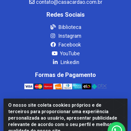
contato@casacardao.com.br
Redes Sociais
Biblioteca
Instagram
Facebook
YouTube
Linkedin
Formas de Pagamento
O nosso site coleta cookies próprios e de
Casa Cardão LTDA - Av. Amaral Peixoto, 910 - Afonso
terceiros para proporcionar uma experiência
ArinosCom, Levy Gasparian/RJ - CEP 25.875-000 - CNPJ
personalizada ao usuário, apresentar publicidade
32.287.542/0001-83
relevante de acordo com o seu perfil e melhorar a
qualidade do nosso site.