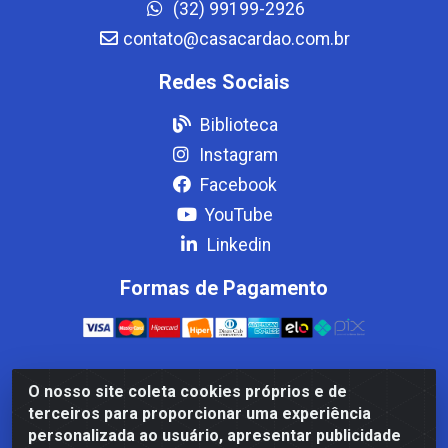
(32) 99199-2926
contato@casacardao.com.br
Redes Sociais
Biblioteca
Instagram
Facebook
YouTube
Linkedin
Formas de Pagamento
O nosso site coleta cookies próprios e de
Casa Cardão LTDA - Av. Amaral Peixoto, 910 - Afonso
terceiros para proporcionar uma experiência
ArinosCom, Levy Gasparian/RJ - CEP 25.875-000 - CNPJ
personalizada ao usuário, apresentar publicidade
32.287.542/0001-83