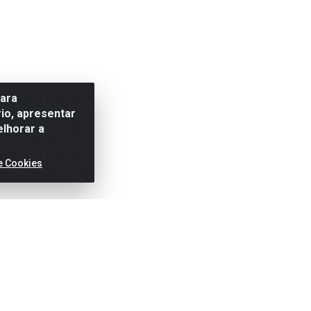
para
io, apresentar
elhorar a
e Cookies