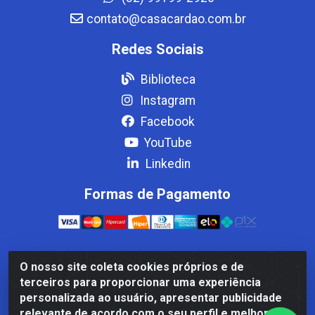
contato@casacardao.com.br
Redes Sociais
Biblioteca
Instagram
Facebook
YouTube
Linkedin
Formas de Pagamento
O nosso site coleta cookies próprios e de
Casa Cardão LTDA - Av. Amaral Peixoto, 910 - Afonso
terceiros para proporcionar uma experiência
ArinosCom, Levy Gasparian/RJ - CEP 25.875-000 - CNPJ
personalizada ao usuário, apresentar publicidade
32.287.542/0001-83
relevante de acordo com o seu perfil e melhorar a