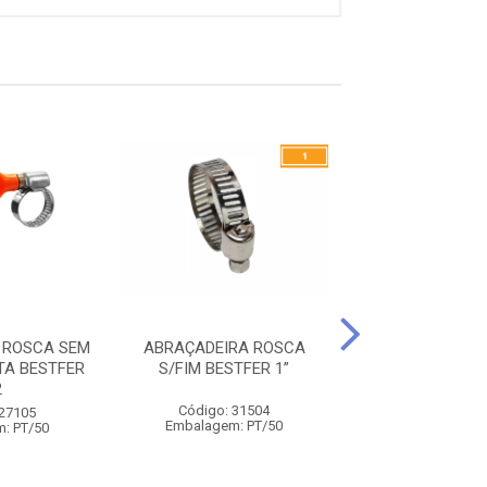
 ROSCA SEM
ABRAÇADEIRA ROSCA
ABRAÇADEIRA
TA BESTFER
S/FIM BESTFER 1”
S/FIM BESTF
2
Código: 31504
Código: 31
 27105
Embalagem: PT/50
Embalagem: 
: PT/50