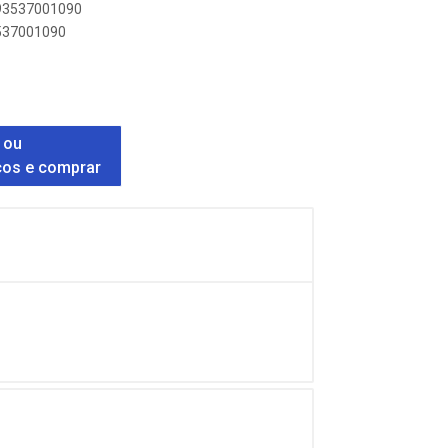
893537001090
3537001090
 ou
ços e comprar