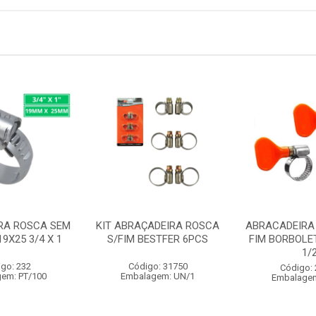
RA ROSCA SEM
KIT ABRAÇADEIRA ROSCA
ABRACADEIRA
19X25 3/4 X 1
S/FIM BESTFER 6PCS
FIM BORBOLE
1/
go: 232
Código: 31750
Código:
em: PT/100
Embalagem: UN/1
Embalagem