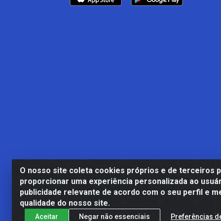
O nosso site coleta cookies próprios e de terceiros 
proporcionar uma experiência personalizada ao usuár
publicidade relevante de acordo com o seu perfil e m
Casa Cardão LTDA - Av. Amara
qualidade do nosso site.
Aceitar
Negar não essenciais
Preferências d