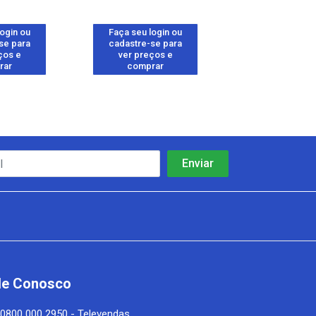
login ou
Faça seu login ou
Faça seu log
se para
cadastre-se para
cadastre-se 
ços e
ver preços e
ver preços
rar
comprar
comprar
le Conosco
0800 000 2950 - Televendas