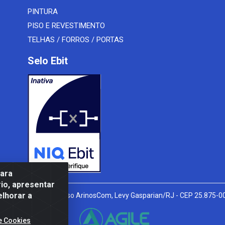
PINTURA
PISO E REVESTIMENTO
TELHAS / FORROS / PORTAS
Selo Ebit
para
io, apresentar
elhorar a
l Peixoto, 910 - Afonso ArinosCom, Levy Gasparian/RJ - CEP 25.875-
e Cookies