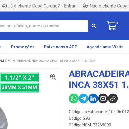
|
Já é cliente Casa Cardão? - Entrar
Não é cliente Casa 
0
a
Promoções
Baixe nosso APP
Agende uma Visita
EM FIM
ABRACADEIRA ROSCA SEM FIM INCA 38X51 1.1/2 X 2
ABRACADEIRA
INCA 38X51 1.
Código do Fabricante: 10.006.01
Código: 293
Código NCM: 73269090