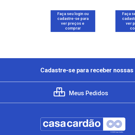
 seu login ou
Faça seu login ou
Faça se
astre-se para
cadastre-se para
cadast
er preços e
ver preços e
ver 
comprar
comprar
co
Cadastre-se para receber nossas 
Meus Pedidos