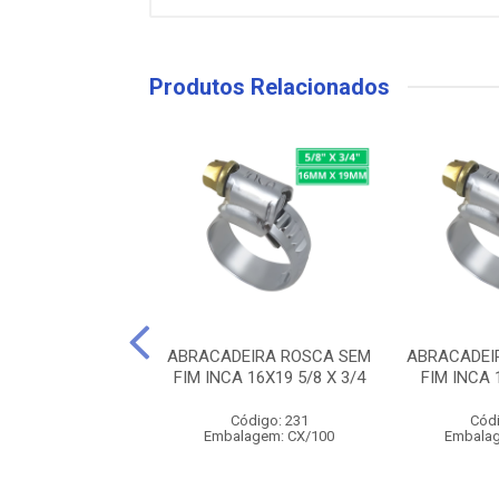
Produtos Relacionados
ADEIRA ROSCA
ABRACADEIRA ROSCA SEM
ABRACADEI
 BESTFER 5/8
FIM INCA 16X19 5/8 X 3/4
FIM INCA 
digo: 31503
Código: 231
Códi
lagem: PT/50
Embalagem: CX/100
Embalag