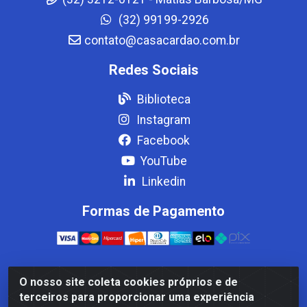
(32) 99199-2926
contato@casacardao.com.br
Redes Sociais
Biblioteca
Instagram
Facebook
YouTube
Linkedin
Formas de Pagamento
O nosso site coleta cookies próprios e de
Casa Cardão LTDA - Av. Amaral Peixoto, 910 - Afonso
terceiros para proporcionar uma experiência
ArinosCom, Levy Gasparian/RJ - CEP 25.875-000 - CNPJ