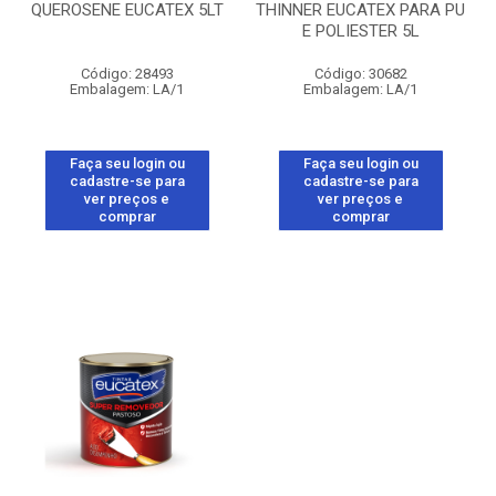
QUEROSENE EUCATEX 5LT
THINNER EUCATEX PARA PU
E POLIESTER 5L
Código: 28493
Código: 30682
Embalagem: LA/1
Embalagem: LA/1
Faça seu login ou
Faça seu login ou
cadastre-se para
cadastre-se para
ver preços e
ver preços e
comprar
comprar