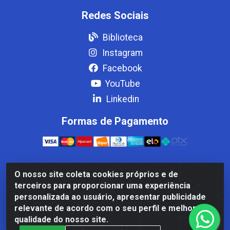
Redes Sociais
Biblioteca
Instagram
Facebook
YouTube
Linkedin
Formas de Pagamento
O nosso site coleta cookies próprios e de
Casa Cardão LTDA - Av. Amaral Peixoto, 910 - Afonso
terceiros para proporcionar uma experiência
ArinosCom, Levy Gasparian/RJ - CEP 25.875-000 - CNPJ
personalizada ao usuário, apresentar publicidade
32.287.542/0001-83
relevante de acordo com o seu perfil e melhorar a
qualidade do nosso site.