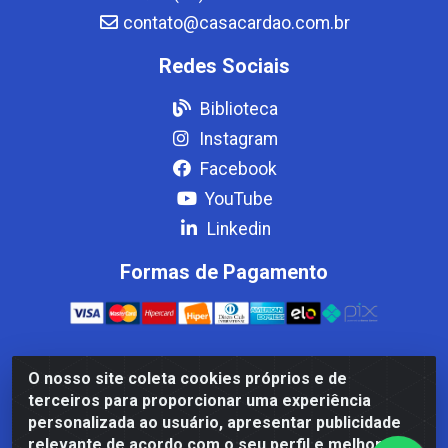
contato@casacardao.com.br
Redes Sociais
Biblioteca
Instagram
Facebook
YouTube
Linkedin
Formas de Pagamento
O nosso site coleta cookies próprios e de
Casa Cardão LTDA - Av. Amaral Peixoto, 910 - Afonso
terceiros para proporcionar uma experiência
ArinosCom, Levy Gasparian/RJ - CEP 25.875-000 - CNPJ
personalizada ao usuário, apresentar publicidade
32.287.542/0001-83
relevante de acordo com o seu perfil e melhorar a