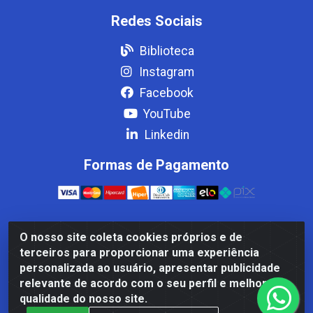
Redes Sociais
Biblioteca
Instagram
Facebook
YouTube
Linkedin
Formas de Pagamento
O nosso site coleta cookies próprios e de
Casa Cardão LTDA - Av. Amaral Peixoto, 910 - Afonso
terceiros para proporcionar uma experiência
ArinosCom, Levy Gasparian/RJ - CEP 25.875-000 - CNPJ
personalizada ao usuário, apresentar publicidade
32.287.542/0001-83
relevante de acordo com o seu perfil e melhorar a
qualidade do nosso site.