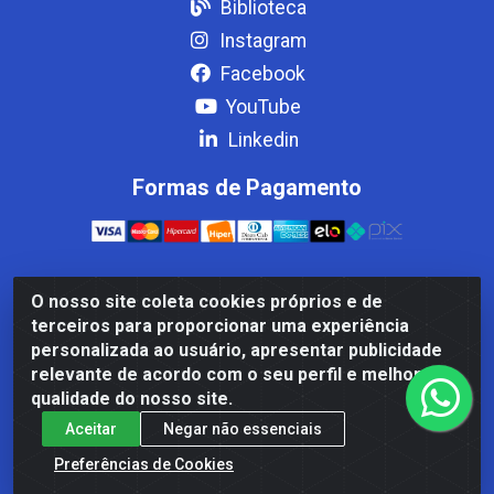
Biblioteca
Instagram
Facebook
YouTube
Linkedin
Formas de Pagamento
O nosso site coleta cookies próprios e de
Casa Cardão LTDA - Av. Amaral Peixoto, 910 - Afonso
terceiros para proporcionar uma experiência
ArinosCom, Levy Gasparian/RJ - CEP 25.875-000 - CNPJ
personalizada ao usuário, apresentar publicidade
32.287.542/0001-83
relevante de acordo com o seu perfil e melhorar a
qualidade do nosso site.
Aceitar
Negar não essenciais
Preferências de Cookies