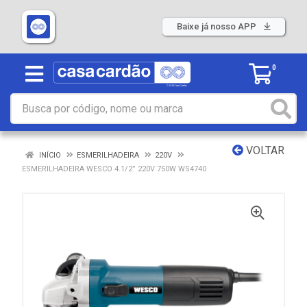
Baixe já nosso APP
0
VOLTAR
INÍCIO
ESMERILHADEIRA
220V
ESMERILHADEIRA WESCO 4.1/2” 220V 750W WS4740