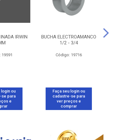
INADA IRWIN
BUCHA ELECTROAMANCO
ACABA
MM
1/2 - 3/4
ELECTROAMANC
: 19591
Código: 19716
Código:
 login ou
Faça seu login ou
Faça seu 
-se para
cadastre-se para
cadastre
eços e
ver preços e
ver pr
prar
comprar
comp