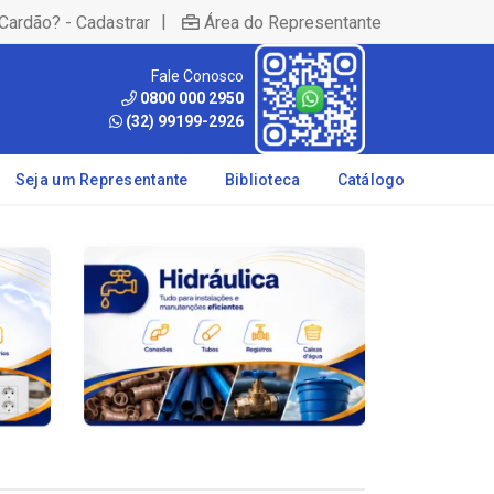
|
Cardão? - Cadastrar
Área do Representante
Fale Conosco
0800 000 2950
(32) 99199-2926
Seja um Representante
Biblioteca
Catálogo