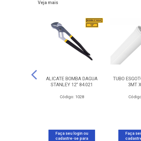
Veja mais
R LUX2 1S 10A
ALICATE BOMBA DAGUA
TUBO ESGOT
 BRANCO
STANLEY 12” 84.021
3MT 
A 57145/001
Código: 1028
Código
o: 16925
u login ou
Faça seu login ou
Faça seu
e-se para
cadastre-se para
cadastr