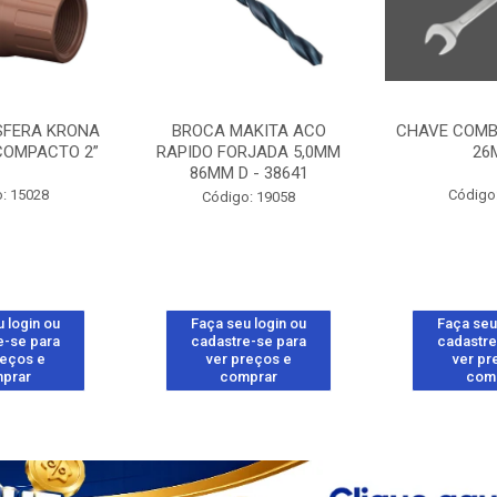
SFERA KRONA
BROCA MAKITA ACO
CHAVE COMB
COMPACTO 2”
RAPIDO FORJADA 5,0MM
26
86MM D - 38641
: 15028
Código
Código: 19058
 login ou
Faça seu login ou
Faça seu
e-se para
cadastre-se para
cadastre
reços e
ver preços e
ver pr
prar
comprar
com