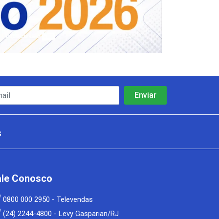
s
ale Conosco
0800 000 2950 - Televendas
(24) 2244-4800 - Levy Gasparian/RJ