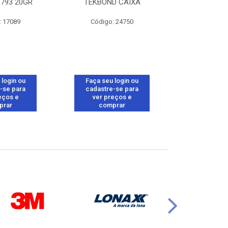
793 20GR
TEKBOND CAIXA
TEKBOND 
: 17089
Código: 24750
Código:
 login ou
Faça seu login ou
Faça seu 
-se para
cadastre-se para
cadastre
eços e
ver preços e
ver pr
prar
comprar
comp