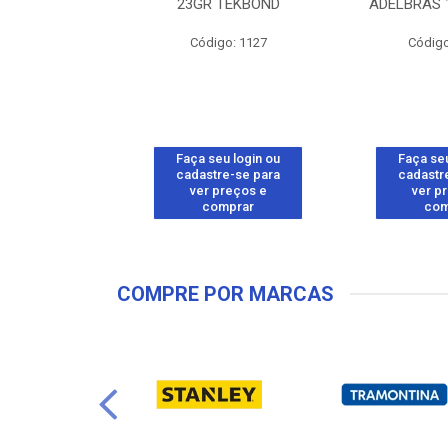
BRANCO 50G
23GR TEKBOND
ADELBRAS 
o: 26557
Código: 1127
Código
u login ou
Faça seu login ou
Faça seu
e-se para
cadastre-se para
cadastr
reços e
ver preços e
ver p
mprar
comprar
com
COMPRE POR MARCAS