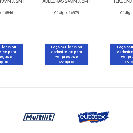
19MM X 2MT
ADELBRAS 24MM X 2MT
TEKBOND 
: 16846
Código: 16979
Código
 login ou
Faça seu login ou
Faça seu
e-se para
cadastre-se para
cadastre
reços e
ver preços e
ver pr
prar
comprar
com