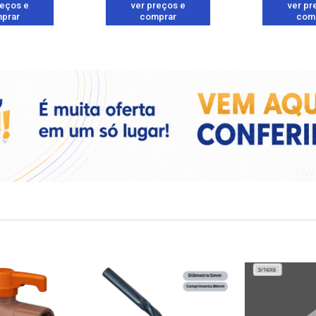
reços e
ver preços e
ver pr
prar
comprar
com