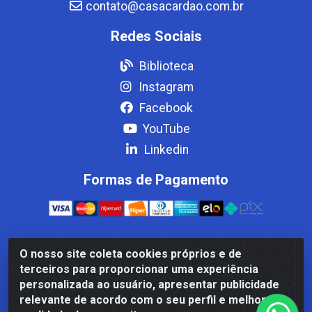
contato@casacardao.com.br
Redes Sociais
Biblioteca
Instagram
Facebook
YouTube
Linkedin
Formas de Pagamento
O nosso site coleta cookies próprios e de
Casa Cardão LTDA - Av. Amaral Peixoto, 910 - Afonso
terceiros para proporcionar uma experiência
ArinosCom, Levy Gasparian/RJ - CEP 25.875-000 - CNPJ
personalizada ao usuário, apresentar publicidade
32.287.542/0001-83
relevante de acordo com o seu perfil e melhorar a