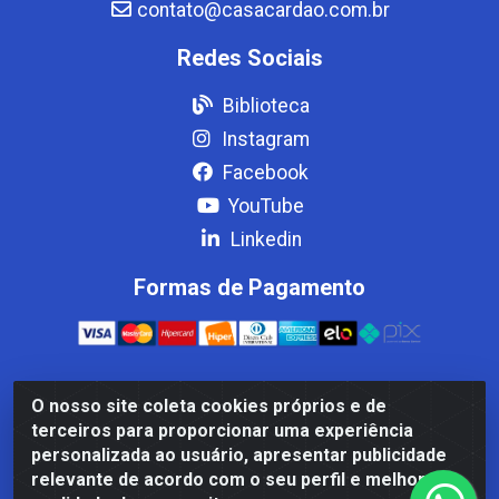
contato@casacardao.com.br
Redes Sociais
Biblioteca
Instagram
Facebook
YouTube
Linkedin
Formas de Pagamento
O nosso site coleta cookies próprios e de
Casa Cardão LTDA - Av. Amaral Peixoto, 910 - Afonso
terceiros para proporcionar uma experiência
ArinosCom, Levy Gasparian/RJ - CEP 25.875-000 - CNPJ
personalizada ao usuário, apresentar publicidade
32.287.542/0001-83
relevante de acordo com o seu perfil e melhorar a