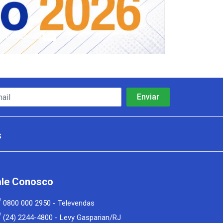
s
ale Conosco
0800 000 2950 - Televendas
(24) 2244-4800 - Levy Gasparian/RJ