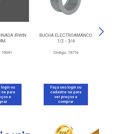
INADA IRWIN
BUCHA ELECTROAMANCO
ACABA
MM
1/2 - 3/4
ELECTROAMANC
: 19591
Código: 19716
Código:
 login ou
Faça seu login ou
Faça seu 
-se para
cadastre-se para
cadastre
eços e
ver preços e
ver pr
prar
comprar
comp