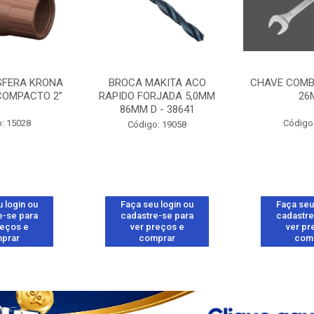
SFERA KRONA
BROCA MAKITA ACO
CHAVE COMB
COMPACTO 2”
RAPIDO FORJADA 5,0MM
26
86MM D - 38641
: 15028
Código
Código: 19058
 login ou
Faça seu login ou
Faça seu
e-se para
cadastre-se para
cadastre
reços e
ver preços e
ver pr
prar
comprar
com