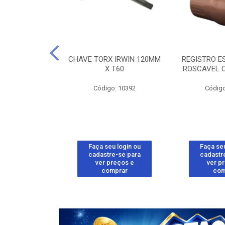
 BLUKIT 1,5M
CHAVE TORX IRWIN 120MM
REGISTRO E
/GAS
X T60
ROSCAVEL 
o: 32313
Código: 10392
Código
u login ou
Faça seu login ou
Faça seu
e-se para
cadastre-se para
cadastr
reços e
ver preços e
ver p
mprar
comprar
com