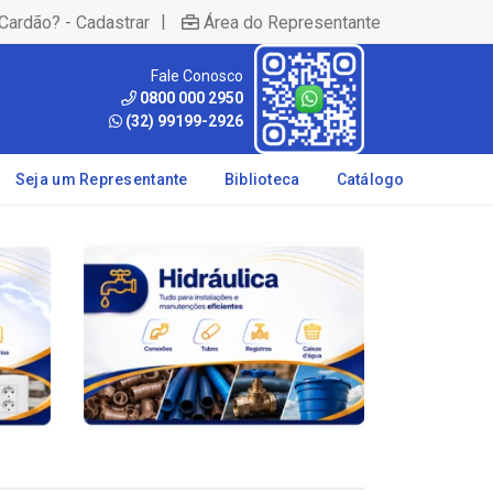
|
Cardão? - Cadastrar
Área do Representante
Fale Conosco
0800 000 2950
(32) 99199-2926
Seja um Representante
Biblioteca
Catálogo