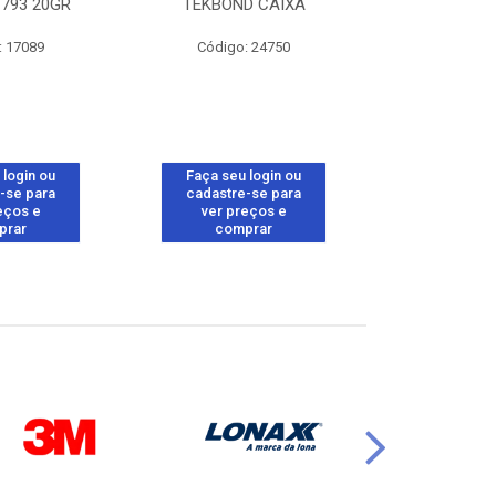
793 20GR
TEKBOND CAIXA
TEKBOND 
: 17089
Código: 24750
Código:
 login ou
Faça seu login ou
Faça seu 
-se para
cadastre-se para
cadastre
eços e
ver preços e
ver pr
prar
comprar
comp