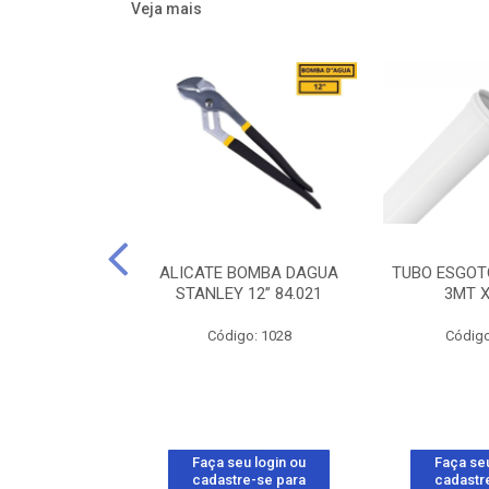
Veja mais
R LUX2 1S 10A
ALICATE BOMBA DAGUA
TUBO ESGOT
 BRANCO
STANLEY 12” 84.021
3MT 
A 57145/001
Código: 1028
Código
o: 16925
u login ou
Faça seu login ou
Faça seu
e-se para
cadastre-se para
cadastr