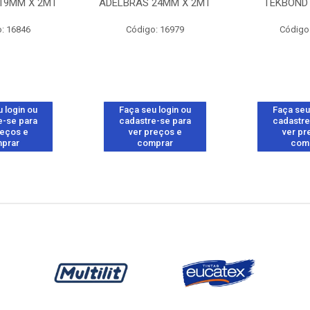
19MM X 2MT
ADELBRAS 24MM X 2MT
TEKBOND 
: 16846
Código: 16979
Código
 login ou
Faça seu login ou
Faça seu
e-se para
cadastre-se para
cadastre
reços e
ver preços e
ver pr
prar
comprar
com