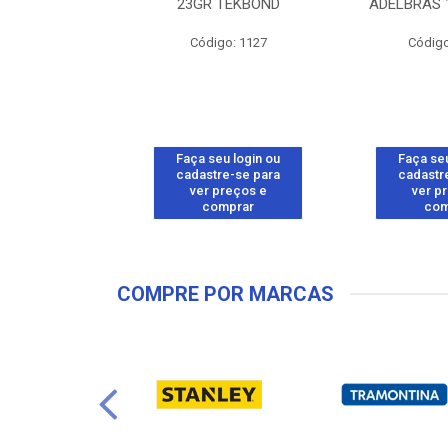
BRANCO 50G
23GR TEKBOND
ADELBRAS 
o: 26557
Código: 1127
Código
u login ou
Faça seu login ou
Faça seu
e-se para
cadastre-se para
cadastr
reços e
ver preços e
ver p
mprar
comprar
com
COMPRE POR MARCAS