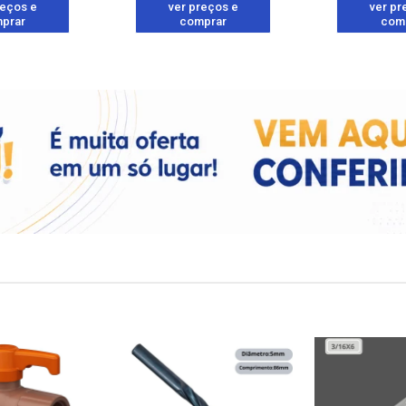
reços e
ver preços e
ver pr
prar
comprar
com