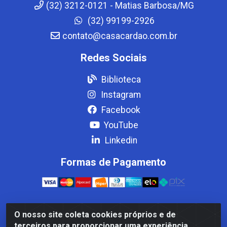
(32) 3212-0121 - Matias Barbosa/MG
(32) 99199-2926
contato@casacardao.com.br
Redes Sociais
Biblioteca
Instagram
Facebook
YouTube
Linkedin
Formas de Pagamento
O nosso site coleta cookies próprios e de
Casa Cardão LTDA - Av. Amaral Peixoto, 910 - Afonso
terceiros para proporcionar uma experiência